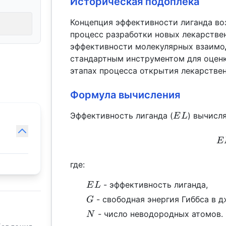
Историческая подоплека
Концепция эффективности лиганда во
процесс разработки новых лекарстве
эффективности молекулярных взаимод
стандартным инструментом для оценк
этапах процесса открытия лекарстве
Формула вычисления
EL
Эффективность лиганда (
) вычисл
E
L
E
где:
EL
- эффективность лиганда,
E
L
G
- свободная энергия Гиббса в д
G
N
- число неводородных атомов.
N