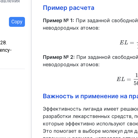
бавления
Пример расчета
Пример № 1:
При заданной свободной 
Copy
неводородных атомов:
=
:28.
E
L
iency-
Пример № 2:
При заданной свободной
неводородных атомов:
=
E
L
5
Важность и применение на пр
Эффективность лиганда имеет решающ
разработки лекарственных средств, 
которые эффективно используют свою
Это помогает в выборе молекул для д