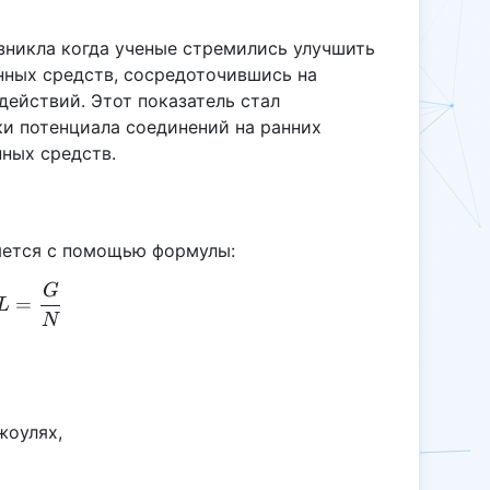
зникла когда ученые стремились улучшить
нных средств, сосредоточившись на
ействий. Этот показатель стал
и потенциала соединений на ранних
нных средств.
яется с помощью формулы:
G
EL = \frac{G}{N}
=
L
N
жоулях,