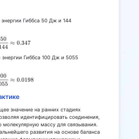
энергии Гиббса 50 Дж и 144
50
EL = \frac{50}{144} \approx 0.347
≈
0.347
144
 энергии Гиббса 100 Дж и 5055
100
EL = \frac{100}{5055} \approx 0.0198
≈
0.0198
055
актике
ее значение на ранних стадиях
позволяя идентифицировать соединения,
 молекулярную массу для связывания.
альнейшего развития на основе баланса