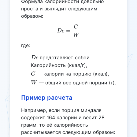
Формула калорийности довольно
проста и выглядит следующим
образом:
C
Dc = \frac{C}{W}
=
Dc
W
где:
Dc
представляет собой
Dc
Калорийность (ккал/г),
C
— калории на порцию (ккал),
C
W
— общий вес одной порции (г).
W
Пример расчета
Например, если порция миндаля
содержит 164 калории и весит 28
грамм, то её калорийность
рассчитывается следующим образом: