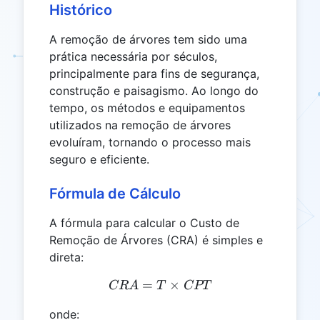
Histórico
A remoção de árvores tem sido uma
prática necessária por séculos,
principalmente para fins de segurança,
construção e paisagismo. Ao longo do
tempo, os métodos e equipamentos
utilizados na remoção de árvores
evoluíram, tornando o processo mais
seguro e eficiente.
Fórmula de Cálculo
A fórmula para calcular o Custo de
Remoção de Árvores (CRA) é simples e
direta:
=
CRA = T \times CPT
×
CR
A
T
CPT
onde: