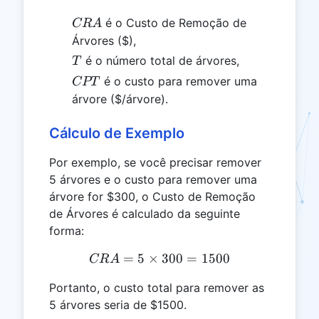
CRA
é o Custo de Remoção de
CR
A
Árvores ($),
T
é o número total de árvores,
T
CPT
é o custo para remover uma
CPT
árvore ($/árvore).
Cálculo de Exemplo
Por exemplo, se você precisar remover
5 árvores e o custo para remover uma
árvore for $300, o Custo de Remoção
de Árvores é calculado da seguinte
forma:
=
5
×
CRA = 5 \times 300 = 15
300
=
1500
CR
A
Portanto, o custo total para remover as
5 árvores seria de $1500.