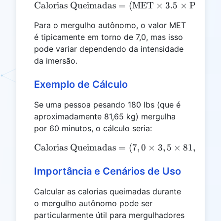
Calorias Queimadas
\text{Calorias Queimadas}
=
(
MET
×
3.5
×
Peso (k
Para o mergulho autônomo, o valor MET
é tipicamente em torno de 7,0, mas isso
pode variar dependendo da intensidade
da imersão.
Exemplo de Cálculo
Se uma pessoa pesando 180 lbs (que é
aproximadamente 81,65 kg) mergulha
por 60 minutos, o cálculo seria:
Calorias Queimadas
\text{Calorias Queimadas} 
=
(
7
,
0
×
3
,
5
×
81
,
65
×
Importância e Cenários de Uso
Calcular as calorias queimadas durante
o mergulho autônomo pode ser
particularmente útil para mergulhadores