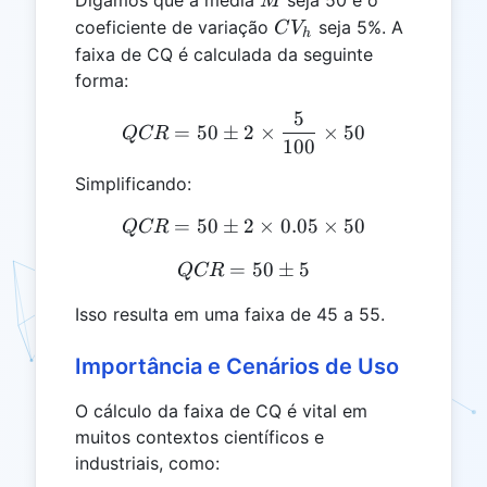
M
CV_h
coeficiente de variação
seja 5%. A
C
V
h
faixa de CQ é calculada da seguinte
forma:
5
QCR = 50 \pm 2 \times \f
=
50
±
2
×
×
50
QCR
100
Simplificando:
=
50
±
QCR = 50 \pm 2 \times 0.
2
×
0.05
×
50
QCR
=
QCR = 50 \pm 5
50
±
5
QCR
Isso resulta em uma faixa de 45 a 55.
Importância e Cenários de Uso
O cálculo da faixa de CQ é vital em
muitos contextos científicos e
industriais, como: