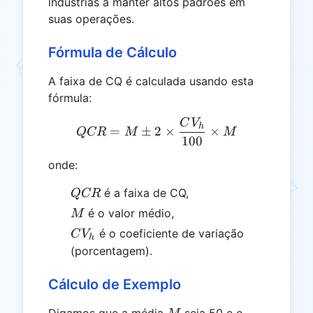
indústrias a manter altos padrões em
suas operações.
Fórmula de Cálculo
A faixa de CQ é calculada usando esta
fórmula:
C
V
QCR = M \pm 2 \times \f
h
=
±
2
×
×
QCR
M
M
100
onde:
QCR
é a faixa de CQ,
QCR
M
é o valor médio,
M
CV_h
é o coeficiente de variação
C
V
h
(porcentagem).
Cálculo de Exemplo
M
Digamos que a média
seja 50 e o