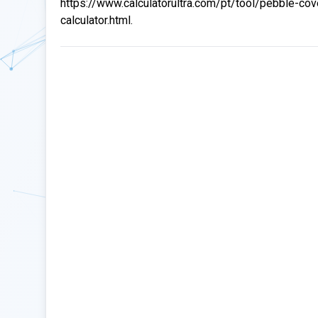
https://www.calculatorultra.com/pt/tool/pebble-co
calculator.html.