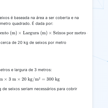
seixos é baseada na área a ser coberta e na
 metro quadrado. É dada por:
ento (m)
\text{Cobertura de Seixos (kg)} = \text{Comprime
×
Largura (m)
×
Seixos por metro quadrado
 cerca de 20 kg de seixos por metro
tros e largura de 3 metros:
m
×
\text{Cobertura de Seixos} = 5 \text{ m} \times 3
3
m
×
20
kg/m²
=
300
kg
 de seixos seriam necessários para cobrir