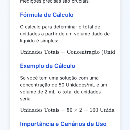
medições precisas são cruciais.
Fórmula de Cálculo
O cálculo para determinar o total de
unidades a partir de um volume dado de
líquido é simples:
Unidades Totais
=
\text{Unidades Totais} =
Concentra
¸
c
a
˜
o (Unidades
Exemplo de Cálculo
Se você tem uma solução com uma
concentração de 50 Unidades/mL e um
volume de 2 mL, o total de unidades
seria:
Unidades Totais
=
\text{Unidades Totais} = 
50
×
2
=
100
Unidades
Importância e Cenários de Uso