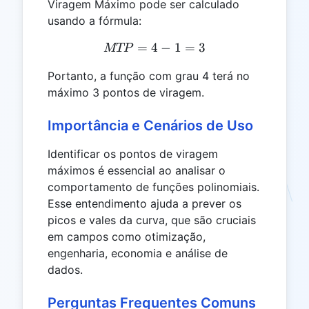
Viragem Máximo pode ser calculado
usando a fórmula:
=
4
MTP = 4 - 1 = 3
−
1
=
3
MTP
Portanto, a função com grau 4 terá no
máximo 3 pontos de viragem.
Importância e Cenários de Uso
Identificar os pontos de viragem
máximos é essencial ao analisar o
comportamento de funções polinomiais.
Esse entendimento ajuda a prever os
picos e vales da curva, que são cruciais
em campos como otimização,
engenharia, economia e análise de
dados.
Perguntas Frequentes Comuns