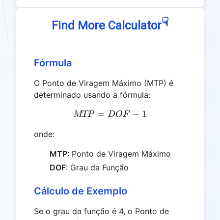
☟
Find More Calculator
Fórmula
O Ponto de Viragem Máximo (MTP) é
determinado usando a fórmula:
=
MTP = DOF - 1
−
1
MTP
D
OF
onde:
MTP
: Ponto de Viragem Máximo
DOF
: Grau da Função
Cálculo de Exemplo
Se o grau da função é 4, o Ponto de