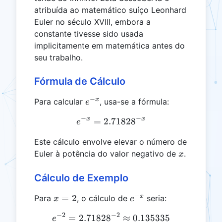
{n})^n
atribuída ao matemático suíço Leonhard
Euler no século XVIII, embora a
constante tivesse sido usada
implicitamente em matemática antes do
seu trabalho.
Fórmula de Cálculo
−
e^{-
x
Para calcular
, usa-se a fórmula:
e
x}
−
−
x
x
=
2.7182
e^{-x} = 2.71828^{-x}
8
e
Este cálculo envolve elevar o número de
x
Euler à potência do valor negativo de
.
x
Cálculo de Exemplo
−
x
e^{-
x
=
2
Para
, o cálculo de
seria:
x
e
=
x}
−
2
−
2
=
2.7182
8
e^{-2} = 2.71828^{-2} \a
≈
0.135335
e
2