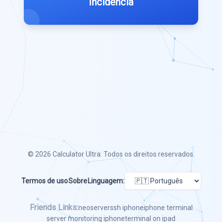
Incidência
© 2026
Calculator Ultra
. Todos os direitos reservados.
Termos de uso
Sobre
Linguagem:
Friends Links:
neoserver
ssh iphone
iphone terminal
server monitoring iphone
terminal on ipad