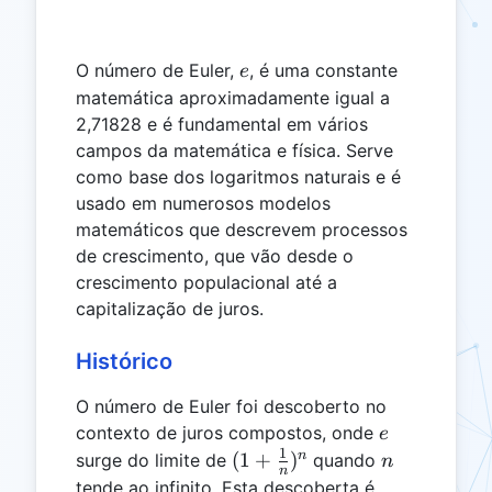
e
O número de Euler,
, é uma constante
e
matemática aproximadamente igual a
2,71828 e é fundamental em vários
campos da matemática e física. Serve
como base dos logaritmos naturais e é
usado em numerosos modelos
matemáticos que descrevem processos
de crescimento, que vão desde o
crescimento populacional até a
capitalização de juros.
Histórico
O número de Euler foi descoberto no
e
contexto de juros compostos, onde
e
1
(1 +
n
n
(
1
+
)
surge do limite de
quando
n
n
\frac{1}
tende ao infinito. Esta descoberta é