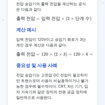
전압 승압기의 출력 전압을 계산하는 공식
은 다음과 같다.
출력
전압
=
입력
전압
\text{출력 전압} = \text{
×
(
2
×
단계
수
)
계산 예시
입력 전압이 120V이고 승압기 회로가 3단
계인 경우 계산은 다음과 같다.
출력
전압
=
120
×
\text{출력 전압} = 120 \time
(
2
×
3
)
=
120
×
6
=
720
중요성 및 사용 사례
전압 승압기는 고전압 DC 전압이 필요하지
만 트랜스포머 사용이 비실용적이거나 불가
능한 경우에 필수적이다. CRT, X선 기기, 입
자 가속기와 같은 장치의 전원 공급 장치에
일반적으로 사용된다.