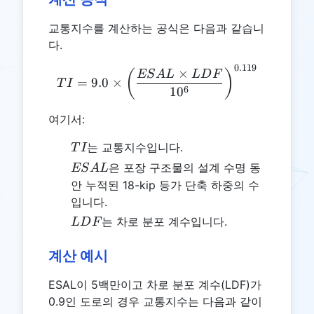
교통지수를 계산하는 공식은 다음과 같습니
다.
0.119
TI = 9.0 \times \left(\fr
×
(
)
ES
A
L
L
D
F
=
9.0
×
T
I
6
1
0
여기서:
TI
는 교통지수입니다.
T
I
ESAL
은 포장 구조물의 설계 수명 동
ES
A
L
안 누적된 18-kip 등가 단축 하중의 수
입니다.
LDF
는 차로 분포 계수입니다.
L
D
F
계산 예시
ESAL이 5백만이고 차로 분포 계수(LDF)가
0.9인 도로의 경우 교통지수는 다음과 같이