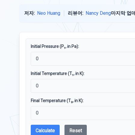
저자:
Neo Huang
리뷰어:
Nancy Deng
마지막 업데
Initial Pressure (P₁, in Pa):
Initial Temperature (T₁, in K):
Final Temperature (T₂, in K):
Calculate
Reset