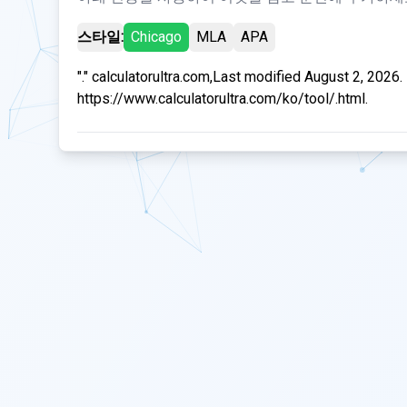
스타일:
Chicago
MLA
APA
"." calculatorultra.com,Last modified August 2, 2026.
https://www.calculatorultra.com/ko/tool/.html.