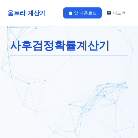
울트라 계산기
앱 다운로드
피드백
사후검정확률계산기