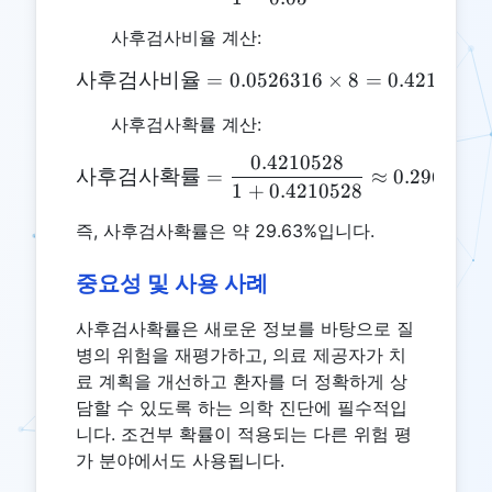
사후검사비율 계산:
사후검사비율
=
0.0526316
\text{사후검사비율} = 0.052
×
8
=
0.4210528
사후검사확률 계산:
0.4210528
\text{사후검사확률} = \frac{
사후검사확률
=
≈
0.2963
1
+
0.4210528
즉, 사후검사확률은 약 29.63%입니다.
중요성 및 사용 사례
사후검사확률은 새로운 정보를 바탕으로 질
병의 위험을 재평가하고, 의료 제공자가 치
료 계획을 개선하고 환자를 더 정확하게 상
담할 수 있도록 하는 의학 진단에 필수적입
니다. 조건부 확률이 적용되는 다른 위험 평
가 분야에서도 사용됩니다.