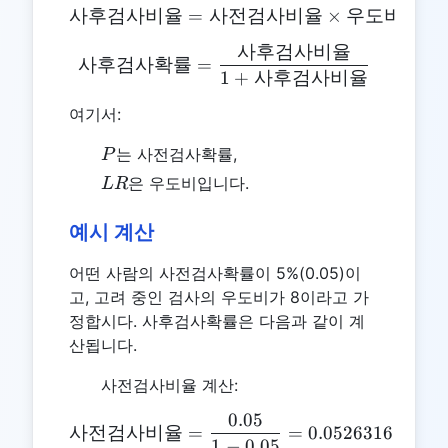
사후검사비율
=
사전검사비율
\text{사후검사비율} = \t
×
우도비
사후검사비율
\text{사후검사확률} = \f
사후검사확률
=
1
+
사후검사비율
여기서:
P
는 사전검사확률,
P
LR
은 우도비입니다.
L
R
예시 계산
어떤 사람의 사전검사확률이 5%(0.05)이
고, 고려 중인 검사의 우도비가 8이라고 가
정합시다. 사후검사확률은 다음과 같이 계
산됩니다.
사전검사비율 계산:
0.05
\text{사전검사비율} = \frac{
사전검사비율
=
=
0.0526316
1
−
0.05