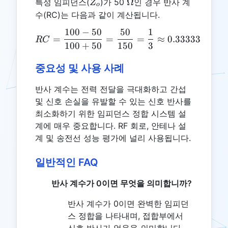
Z_o
\Omega
Ω
특성 임피던스(
)가 50
인 경우 반사 계
Z
o
수(RC)는 다음과 같이 계산됩니다.
100
−
50
50
1
RC = \frac{100 - 50}{100
=
=
=
≈
0.33333
RC
100
+
50
150
3
중요성 및 사용 사례
반사 계수는 전력 전달을 극대화하고 간섭
및 신호 손실을 유발할 수 있는 신호 반사를
최소화하기 위한 임피던스 정합 시스템 설
계에 매우 중요합니다. RF 회로, 안테나 설
계 및 송전선 성능 평가에 널리 사용됩니다.
일반적인 FAQ
반사 계수가 0이면 무엇을 의미합니까?
반사 계수가 0이면 완벽한 임피던
스 정합을 나타내며, 접합부에서
신호 반사가 없음을 의미합니다.