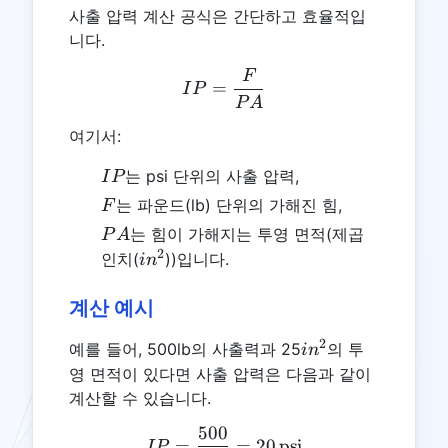
사출 압력 계산 공식은 간단하고 효율적입
니다.
F
IP = \frac{F}{PA}
=
I
P
P
A
여기서:
IP
는 psi 단위의 사출 압력,
I
P
F
는 파운드(lb) 단위의 가해진 힘,
F
PA
는 힘이 가해지는 투영 면적(제곱
P
A
2
in^2
인치(
))입니다.
i
n
계산 예시
2
in^2
예를 들어, 500lb의 사출력과 25
의 투
i
n
영 면적이 있다면 사출 압력은 다음과 같이
계산할 수 있습니다.
500
IP = \frac{500}{25} = 20 
=
=
20
psi
I
P