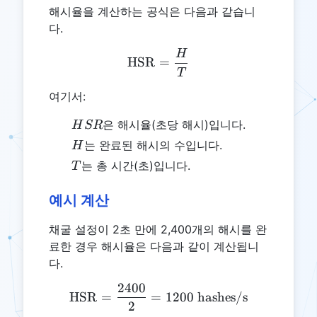
해시율을 계산하는 공식은 다음과 같습니
다.
H
\text{HSR} = \frac{H}{
HSR
=
T
여기서:
HSR
은 해시율(초당 해시)입니다.
H
SR
H
는 완료된 해시의 수입니다.
H
T
는 총 시간(초)입니다.
T
예시 계산
채굴 설정이 2초 만에 2,400개의 해시를 완
료한 경우 해시율은 다음과 같이 계산됩니
다.
2400
\text{HSR} = \frac{2400}
HSR
=
=
1200
hashes/s
2