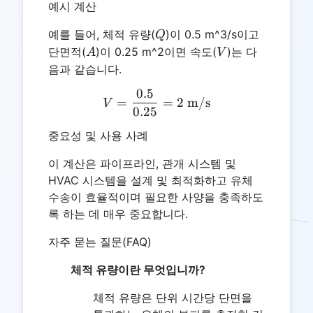
예시 계산
Q
예를 들어, 체적 유량(
)이 0.5 m^3/s이고
Q
A
V
단면적(
)이 0.25 m^2이면 속도(
)는 다
A
V
음과 같습니다.
0.5
V = \frac{0.5}{0.25} = 2 
=
=
2
m/s
V
0.25
중요성 및 사용 사례
이 계산은 파이프라인, 관개 시스템 및
HVAC 시스템을 설계 및 최적화하고 유체
수송이 효율적이며 필요한 사양을 충족하도
록 하는 데 매우 중요합니다.
자주 묻는 질문(FAQ)
체적 유량이란 무엇입니까?
체적 유량은 단위 시간당 단면을