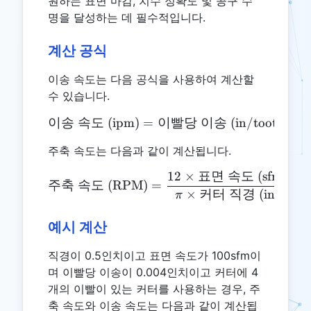
원하는 표면 마감, 치수 정확도 및 공구 수
명을 달성하는 데 필수적입니다.
계산 공식
이송 속도는 다음 공식을 사용하여 계산할
수 있습니다.
이송
속도
(ipm)
=
\text{이송 속도 (ipm)} = 
이빨당
이송
(in/tooth)
×
주축 속도는 다음과 같이 계산됩니다.
12
×
표면
속도
(sfm)
\text{주축 속도 (RPM)} = \
주축
속도
(RPM)
=
×
커터
직경
(in)
π
예시 계산
직경이 0.5인치이고 표면 속도가 100sfm이
며 이빨당 이송이 0.004인치이고 커터에 4
개의 이빨이 있는 커터를 사용하는 경우, 주
축 속도와 이송 속도는 다음과 같이 계산됩