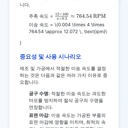
니다.
12
×
100
\frac{12
≈
764.54
RPM
주축 속도 =
×
0.5
π
\times 100}
이송 속도 =
\(0.004 \times 4 \times
{\pi \times
764.54 \approx 12.072 \, \text{ipm}\
0.5}
\approx
)
764.54 \,
\text{RPM}
중요성 및 사용 시나리오
제조 및 가공에서 적절한 이송 속도를 결정
하는 것은 다음과 같은 여러 가지 이유로 중
요합니다.
공구 수명:
적절한 이송 속도는 과도한
마모를 방지하여 절삭 공구의 수명을
연장합니다.
표면 마감:
이송 속도는 가공된 부품의
표면 마감에 영향을 미치며, 최적의 속