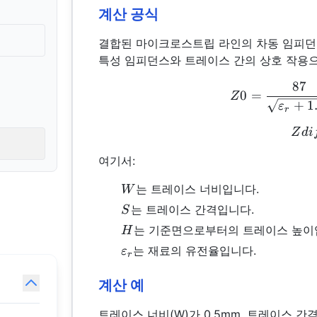
계산 공식
결합된 마이크로스트립 라인의 차동 임피던스(
특성 임피던스와 트레이스 간의 상호 작용
87
0
=
Z
+
1
ε
r
Z
d
i
여기서:
W
는 트레이스 너비입니다.
W
S
는 트레이스 간격입니다.
S
H
는 기준면으로부터의 트레이스 높이
H
\varepsilon_r
는 재료의 유전율입니다.
ε
r
계산 예
트레이스 너비(W)가 0.5mm, 트레이스 간격(