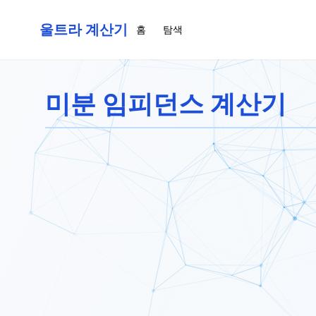
울트라 계산기
홈
탐색
미분 임피던스 계산기