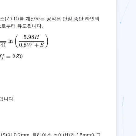
Zdiff)를 계산하는 공식은 단일 종단 라인의
으로부터 유도됩니다.
5.98
Z0 = \frac{87}{\sqrt{\varepsilon_r + 1.41}} \ln \
(
)
H
l
n
0.8
+
.41
W
S
Zdiff = 2Z0
=
2
0
ff
Z
입니다.
S)이 0.2mm, 트레이스 높이(H)가 1.6mm이고