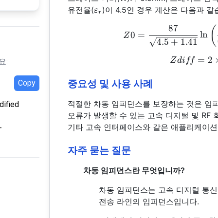
\varepsilon_r
유전율(
)이 4.5인 경우 계산은 다음과 같
ε
r
87
(
0
=
l
n
Z
4.5
+
1.41
=
2
Z
d
i
ff
요:
중요성 및 사용 사례
Copy
적절한 차동 임피던스를 보장하는 것은 임피
ified
오류가 발생할 수 있는 고속 디지털 및 RF 회
기타 고속 인터페이스와 같은 애플리케이션
-
자주 묻는 질문
차동 임피던스란 무엇입니까?
차동 임피던스는 고속 디지털 통신
전송 라인의 임피던스입니다.