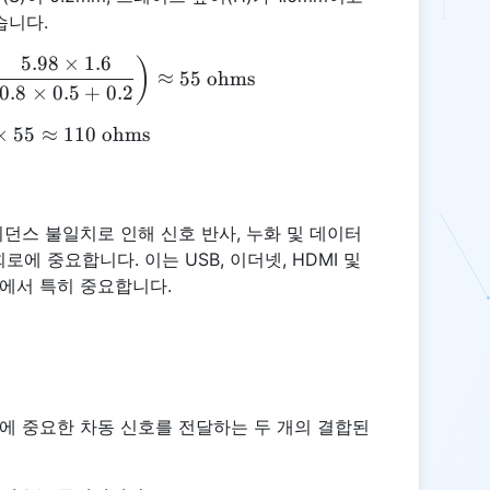
습니다.
5.98
×
1.6
Z0 = \frac{87}{\sqrt{4.5 + 1.41}} \ln \left( \frac
)
≈
55
ohms
0.8
×
0.5
+
0.2
×
55
Zdiff = 2 \times 55 \approx 110 \text{ ohms}
≈
110
ohms
던스 불일치로 인해 신호 반사, 누화 및 데이터
로에 중요합니다. 이는 USB, 이더넷, HDMI 및
에서 특히 중요합니다.
에 중요한 차동 신호를 전달하는 두 개의 결합된