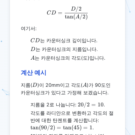
/2
CD = \frac{D/2}{\tan(A
D
=
C
D
t
a
n
(
/2
)
A
여기서:
CD
는 카운터싱크 깊이입니다.
C
D
D
는 카운터싱크의 지름입니다.
D
A
는 카운터싱크의 각도(도)입니다.
A
계산 예시
D
A
지름(
)이 20mm이고 각도(
)가 90도인
D
A
카운터싱크가 있다고 가정해 보겠습니다.
20
20/2
=
10
지름을 2로 나눕니다:
.
/
각도를 라디안으로 변환하고 각도의 절
2
\tan(90/2)
반에 대한 탄젠트를 계산합니다:
=
= \tan(45)
t
a
n
(
90/2
)
=
t
a
n
(
45
)
=
1
.
10
= 1