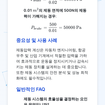
b
r
ak
e
0.02
2
m^2
0.01
의 제동 면적에 500N의 제동
m
력이 가해지는 경우
:
500
P_{brake} = \frac{500}
=
=
50000
Pa
P
b
r
ak
e
0.01
중요성 및 사용 사례
제동압력 계산은 자동차 엔지니어링, 항공
우주 및 산업 기계에서 적절한 압력을 가하
여 효과적으로 운동을 정지시키거나 감속시
키는 제동 장치를 설계하는 데 중요합니다.
또한 제동 시스템의 안전 분석 및 성능 최적
화에도 필수적입니다.
일반적인 FAQ
제동 시스템의 효율성을 결정하는 요인
은 무엇입니까?