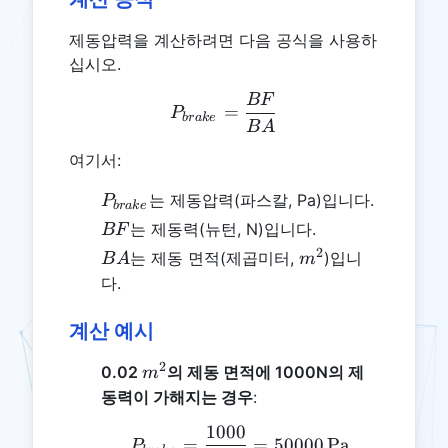
제동압력을 계산하려면 다음 공식을 사용하
십시오.
BF
P_{brake} = \frac{BF}{
=
P
b
r
ak
e
B
A
여기서:
P_{brake}
는 제동압력(파스칼, Pa)입니다.
P
b
r
ak
e
BF
는 제동력(뉴턴, N)입니다.
BF
2
BA
m^2
는 제동 면적(제곱미터,
)입니
B
A
m
다.
계산 예시
2
m^2
0.02
의 제동 면적에 1000N의 제
m
동력이 가해지는 경우
:
1000
P_{brake} = \frac{1000
=
=
50000
Pa
P