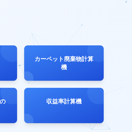
カーペット廃棄物計算
機
の
収益率計算機