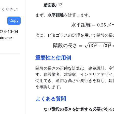
踏面数
: 12
ください:
まず、
水平距離
を計算します。
Copy
水平距離
=
0.25
メ
024-10-04
次に、ピタゴラスの定理を用いて階段の長
aircase-
2
2
階段の長さ
=
(
3
)
+
(
3
)
重要性と使用例
階段の長さの正確な計算は、建築設計、空
す。建設業者、建築家、インテリアデザイ
使用でき、適切な高さや奥行きを持ち、建
を確認します。
よくある質問
なぜ階段の長さを計算する必要がある