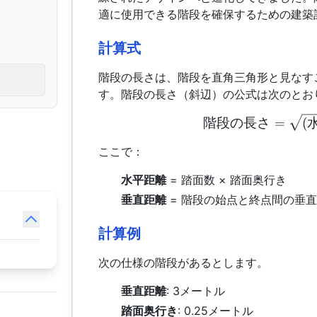
適に使用できる階段を確保するための建築
計算式
階段の長さは、階段を直角三角形と見なす
す。階段の長さ（斜辺）の公式は次のとお
階段の長さ
=
(
ここで：
水平距離
= 踏面数 × 踏面奥行き
垂直距離
= 階段の始点と終点間の垂
計算例
次の仕様の階段があるとします。
垂直距離
: 3メートル
踏面奥行き
: 0.25メートル