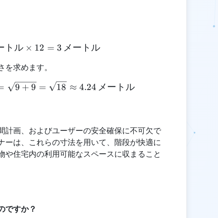
ートル
\text{水平距離} = 0.25 \, \text{メートル} \times 
×
12
=
3
メートル
さを求めます。
\text{階段の長さ} = \sqrt{(3)^2 + (3)^2} = \sqrt{
=
9
+
9
=
18
≈
4.24
メートル
間計画、およびユーザーの安全確保に不可欠で
ナーは、これらの寸法を用いて、階段が快適に
物や住宅内の利用可能なスペースに収まること
のですか？