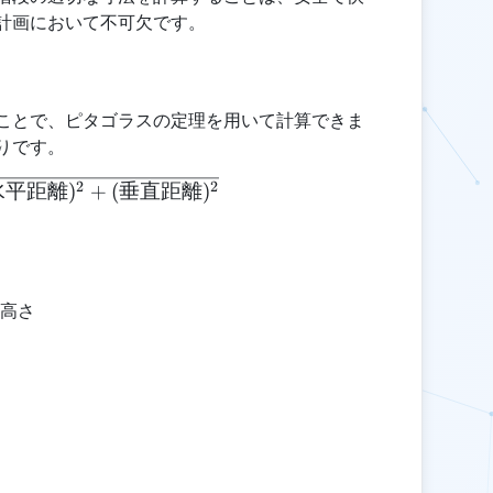
計画において不可欠です。
ことで、ピタゴラスの定理を用いて計算できま
りです。
\text{階段の長さ} = \sqrt{(\text{水平距離})^2 +
2
2
水平距離
)
+
(
垂直距離
)
直高さ