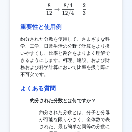
8
8/4
2
\frac{8}{12} \rightarrow 
→
=
12
12/4
3
重要性と使用例
約分された分数を使用して、さまざまな科
学、工学、日常生活の分野で計算をより扱
いやすくし、比率と割合をよりよく理解で
きるようにします。料理、建設、および財
務および科学計算において比率を扱う際に
不可欠です。
よくある質問
約分された分数とは何ですか？
約分された分数とは、分子と分母
が可能な限り小さく、全体数で表
された、最も簡単な同等の分数に