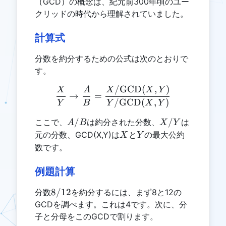
（GCD）の概念は、紀元前300年頃のユー
クリッドの時代から理解されていました。
計算式
分数を約分するための公式は次のとおりで
す。
/
GCD
(
,
)
\frac{X}{Y} \rightarrow
X
A
X
X
Y
→
=
/
GCD
(
,
)
Y
B
Y
X
Y
A/B
X/Y
/
/
ここで、
は約分された分数、
は
A
B
X
Y
X
Y
元の分数、GCD(X,Y)は
と
の最大公約
X
Y
数です。
例題計算
8/12
8/12
分数
を約分するには、まず8と12の
GCDを調べます。これは4です。次に、分
子と分母をこのGCDで割ります。