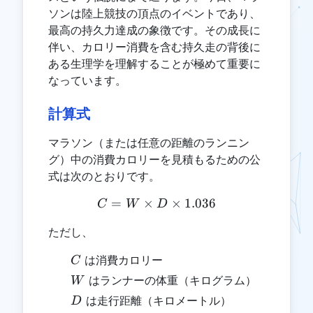
ソンは陸上競技の頂点のイベントであり、
最高の持久力達成の象徴です。その成長に
伴い、カロリー消費を含む持久走の背後に
ある生理学を理解することが極めて重要に
なっています。
計算式
マラソン（または任意の距離のランニン
グ）中の消費カロリーを見積もるための公
式は次のとおりです。
=
×
C = W \times D \times 1.
×
1.036
C
W
D
ただし、
C
は消費カロリー
C
W
はランナーの体重（キログラム）
W
D
は走行距離（キロメートル）
D