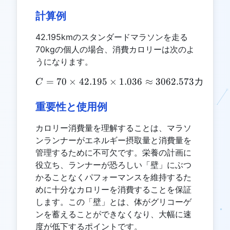
計算例
42.195kmのスタンダードマラソンを走る
70kgの個人の場合、消費カロリーは次のよ
うになります。
=
70
×
42.195
×
C = 70 \times 42.195 \t
1.036
≈
3062.573
カロリ
C
重要性と使用例
カロリー消費量を理解することは、マラソ
ンランナーがエネルギー摂取量と消費量を
管理するために不可欠です。栄養の計画に
役立ち、ランナーが恐ろしい「壁」にぶつ
かることなくパフォーマンスを維持するた
めに十分なカロリーを消費することを保証
します。この「壁」とは、体がグリコーゲ
ンを蓄えることができなくなり、大幅に速
度が低下するポイントです。