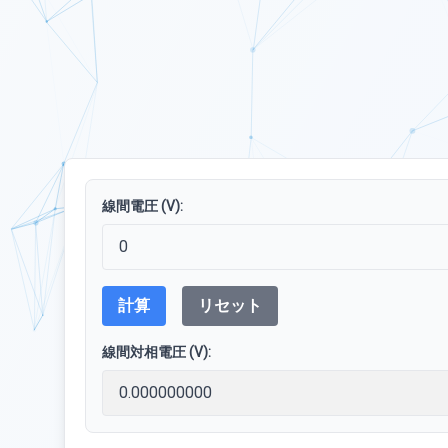
線間電圧 (V):
計算
リセット
線間対相電圧 (V):