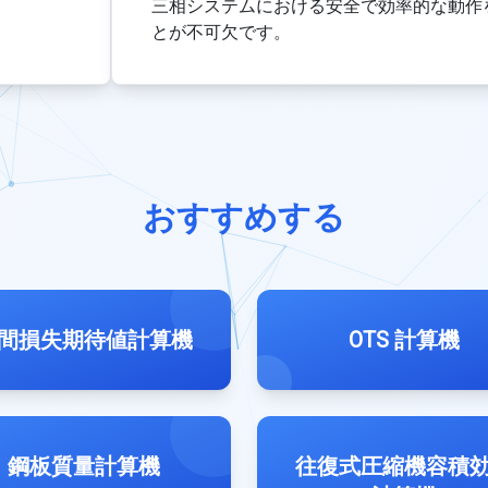
三相システムにおける安全で効率的な動作
とが不可欠です。
おすすめする
間損失期待値計算機
OTS 計算機
鋼板質量計算機
往復式圧縮機容積