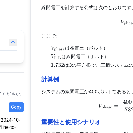
線間電圧を計算する公式は次のとおりです
V
phas
ここで:
V_{\text{phase}}
は相電圧（ボルト）
V
phase
V_{\text{L-
は線間電圧（ボルト）
V
L-L
L}}
1.732
1.732
は3の平方根で、三相システム
計算例
システムの線間電圧が400ボルトであると
ください:
400
=
V
Copy
phase
1.73
 2024-10-
重要性と使用シナリオ
/line-to-