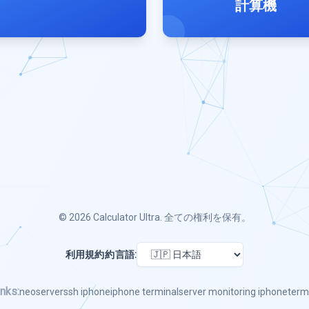
計算機
© 2026
Calculator Ultra
. 全ての権利を保有。
利用規約
約
言語:
nks:
neoserver
ssh iphone
iphone terminal
server monitoring iphone
term