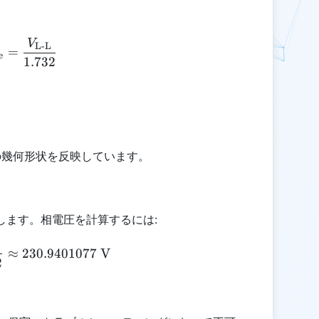
。
V
V_{\text{phase}} = \frac{V_{\text{L-L}}}{1.73
L-L
=
e
1.732
の幾何形状を反映しています。
します。相電圧を計算するには:
V_{\text{phase}} = \frac{400}{1.732} \approx 2
≈
230.9401077
V
2