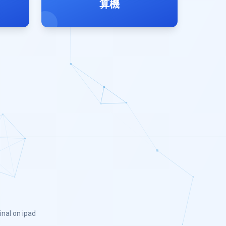
算機
inal on ipad