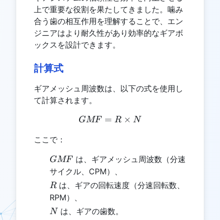
上で重要な役割を果たしてきました。噛み
合う歯の相互作用を理解することで、エン
ジニアはより耐久性があり効率的なギアボ
ックスを設計できます。
計算式
ギアメッシュ周波数は、以下の式を使用し
て計算されます。
=
GMF = R \times N
×
GMF
R
N
ここで：
GMF
は、ギアメッシュ周波数（分速
GMF
サイクル、CPM）、
R
は、ギアの回転速度（分速回転数、
R
RPM）、
N
は、ギアの歯数。
N