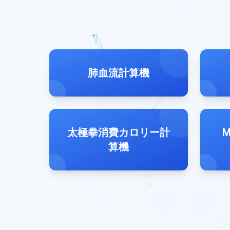
肺血流計算機
太極拳消費カロリー計
算機