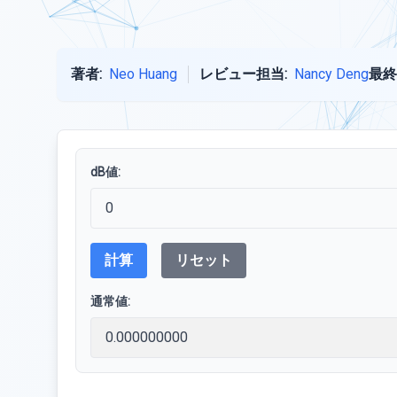
著者:
Neo Huang
レビュー担当:
Nancy Deng
最終
dB値:
計算
リセット
通常値: