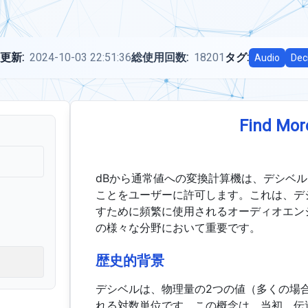
更新:
2024-10-03 22:51:36
総使用回数:
18201
タグ:
Audio
Dec
Find Mor
dBから通常値への変換計算機は、デシベル
ことをユーザーに許可します。これは、デ
すために頻繁に使用されるオーディオエン
の様々な分野において重要です。
歴史的背景
デシベルは、物理量の2つの値（多くの場
れる対数単位です。この概念は、当初、伝