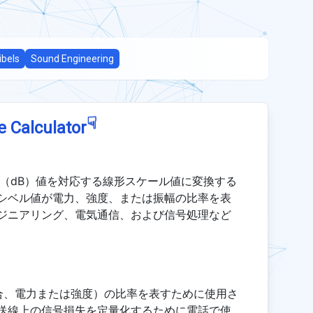
ibels
Sound Engineering
☟
e Calculator
（dB）値を対応する線形スケール値に変換する
シベル値が電力、強度、または振幅の比率を表
ジニアリング、電気通信、および信号処理など
合、電力または強度）の比率を表すために使用さ
送線上の信号損失を定量化するために電話で使