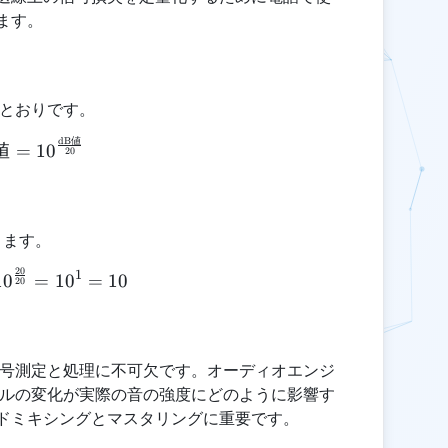
ます。
のとおりです。
dB
値
\text{通常値} = 10^{\frac{\text{dB値}}{20}}
値
=
1
0
20
ります。
20
1
\text{通常値} = 10^{\frac{20}{20}} = 10^1 = 10
1
0
=
1
0
=
10
20
信号測定と処理に不可欠です。オーディオエンジ
ベルの変化が実際の音の強度にどのように影響す
ドミキシングとマスタリングに重要です。