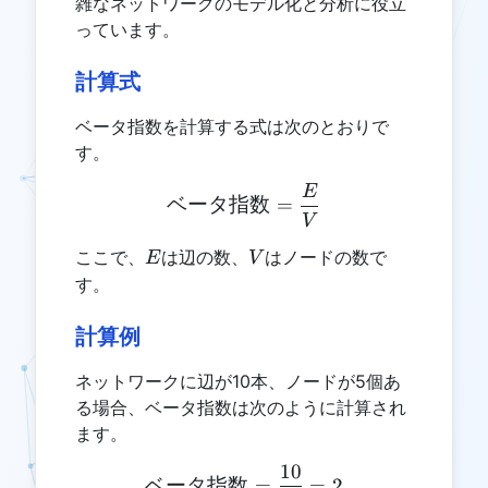
雑なネットワークのモデル化と分析に役立
っています。
計算式
ベータ指数を計算する式は次のとおりで
す。
E
\text{ベータ指数} = \frac
ベータ指数
=
V
E
V
ここで、
は辺の数、
はノードの数で
E
V
す。
計算例
ネットワークに辺が10本、ノードが5個あ
る場合、ベータ指数は次のように計算され
ます。
10
\text{ベータ指数} = \frac{
ベータ指数
=
=
2