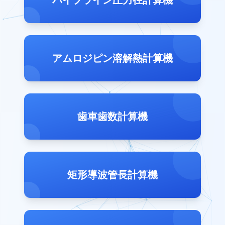
パイプライン圧力径計算機
アムロジピン溶解熱計算機
歯車歯数計算機
矩形導波管長計算機