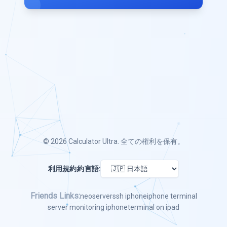
© 2026
Calculator Ultra
. 全ての権利を保有。
利用規約
約
言語:
Friends Links:
neoserver
ssh iphone
iphone terminal
server monitoring iphone
terminal on ipad