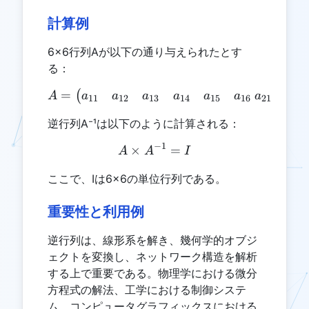
計算例
6×6行列Aが以下の通り与えられたとす
る：
=
A = \begin{pmatrix} a_{
(
a
a
a
a
a
a
a
a
A
11
12
13
14
15
16
21
22
逆行列A⁻¹は以下のように計算される：
−
1
×
A \times A^{-1} = I
=
A
A
I
ここで、Iは6×6の単位行列である。
重要性と利用例
逆行列は、線形系を解き、幾何学的オブジ
ェクトを変換し、ネットワーク構造を解析
する上で重要である。物理学における微分
方程式の解法、工学における制御システ
ム、コンピュータグラフィックスにおける