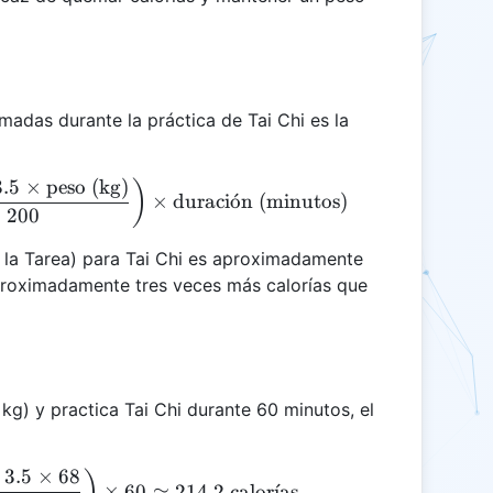
emadas durante la práctica de Tai Chi es la
3.5
×
peso (kg)
\text{Calorías Quemadas} = \left(\frac{\text{MET}
)
×
duraci
o
ˊ
n (minutos)
200
 la Tarea) para Tai Chi es aproximadamente
aproximadamente tres veces más calorías que
kg) y practica Tai Chi durante 60 minutos, el
×
3.5
×
68
\text{Calorías Quemadas} = \left(\frac{3 \times 3.
)
×
60
≈
214.2
calor
ˊ
ı
as