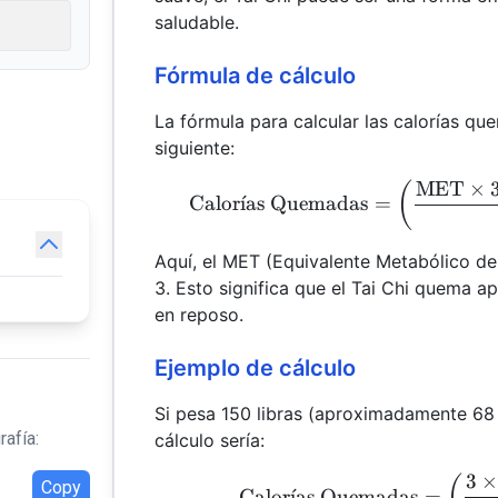
saludable.
Fórmula de cálculo
La fórmula para calcular las calorías qu
siguiente:
MET
×
(
Calor
ˊ
ı
as Quemadas
=
Aquí, el MET (Equivalente Metabólico de
3. Esto significa que el Tai Chi quema 
en reposo.
Ejemplo de cálculo
Si pesa 150 libras (aproximadamente 68 
rafía:
cálculo sería:
3
(
Copy
Calor
ˊ
ı
as Quemadas
=