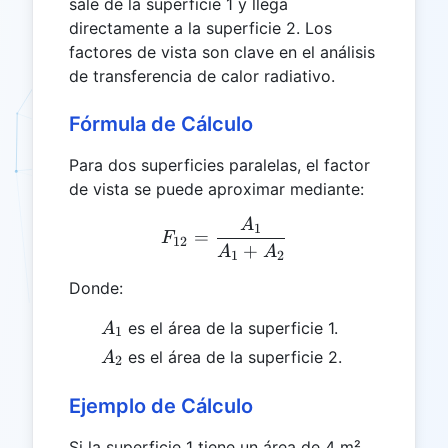
sale de la superficie 1 y llega
directamente a la superficie 2. Los
factores de vista son clave en el análisis
de transferencia de calor radiativo.
Fórmula de Cálculo
Para dos superficies paralelas, el factor
de vista se puede aproximar mediante:
A
F₁₂ = \frac{A₁}{A₁ + A₂}
1
=
F
12
+
A
A
1
2
Donde:
A₁
es el área de la superficie 1.
A
1
A₂
es el área de la superficie 2.
A
2
Ejemplo de Cálculo
Si la superficie 1 tiene un área de 4 m²,