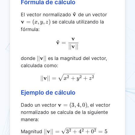
Fórmula de cálculo
^
\mathbf{\hat{v}}
v
\mathbf{v
El vector normalizado
de un vector
= (x, y, z)
v
=
(
,
,
)
se calcula utilizando la
x
y
z
fórmula:
v
\mathbf{\hat{v}} = \fra
^
v
=
v
∣∣
∣∣
||\mathbf{v}||
v
∣∣
∣∣
donde
es la magnitud del vector,
calculada como:
||\mathbf{v}|| = \sqrt{x^
v
2
2
2
∣∣
∣∣
=
+
+
x
y
z
Ejemplo de cálculo
\mathbf{v}
v
=
(
3
,
4
,
0
)
Dado un vector
, el vector
= (3, 4, 0)
normalizado se calcula de la siguiente
manera:
||\mathbf{v}||
v
2
2
2
∣∣
∣∣
=
3
+
4
+
0
=
5
Magnitud