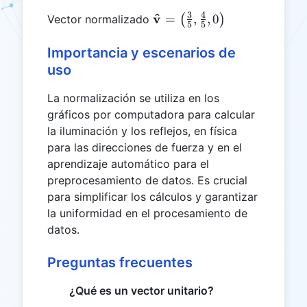
= \sqrt{3^2 +
3
4
^
\mathbf{\hat{v}}
v
=
,
,
0
Vector normalizado
(
)
4^2 + 0^2} =
5
5
= \left(\frac{3}
5
{5}, \frac{4}{5},
Importancia y escenarios de
0\right)
uso
La normalización se utiliza en los
gráficos por computadora para calcular
la iluminación y los reflejos, en física
para las direcciones de fuerza y en el
aprendizaje automático para el
preprocesamiento de datos. Es crucial
para simplificar los cálculos y garantizar
la uniformidad en el procesamiento de
datos.
Preguntas frecuentes
¿Qué es un vector unitario?