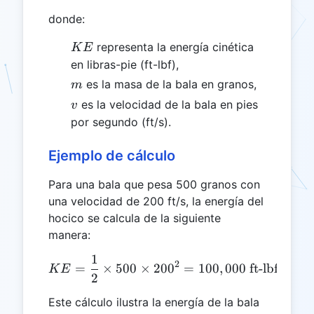
donde:
KE
representa la energía cinética
K
E
en libras-pie (ft-lbf),
m
es la masa de la bala en granos,
m
v
es la velocidad de la bala en pies
v
por segundo (ft/s).
Ejemplo de cálculo
Para una bala que pesa 500 granos con
una velocidad de 200 ft/s, la energía del
hocico se calcula de la siguiente
manera:
1
KE = \frac{1}{2} \times 5
2
=
×
500
×
20
0
=
100
,
000
ft-lbf
K
E
2
Este cálculo ilustra la energía de la bala