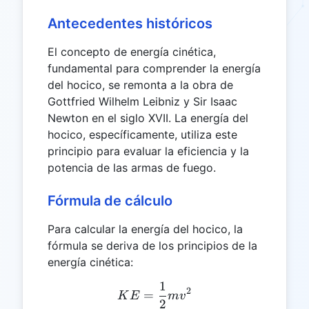
Antecedentes históricos
El concepto de energía cinética,
fundamental para comprender la energía
del hocico, se remonta a la obra de
Gottfried Wilhelm Leibniz y Sir Isaac
Newton en el siglo XVII. La energía del
hocico, específicamente, utiliza este
principio para evaluar la eficiencia y la
potencia de las armas de fuego.
Fórmula de cálculo
Para calcular la energía del hocico, la
fórmula se deriva de los principios de la
energía cinética:
1
KE = \frac{1}{2}mv^2
2
=
K
E
m
v
2