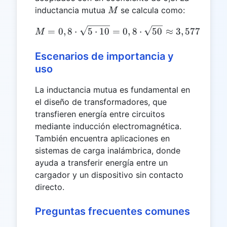
M
inductancia mutua
se calcula como:
M
M = 0,8 \cdot \sqrt{5 \cd
=
0
,
8
⋅
5
⋅
10
=
0
,
8
⋅
50
≈
3
,
5777
H
M
Escenarios de importancia y
uso
La inductancia mutua es fundamental en
el diseño de transformadores, que
transfieren energía entre circuitos
mediante inducción electromagnética.
También encuentra aplicaciones en
sistemas de carga inalámbrica, donde
ayuda a transferir energía entre un
cargador y un dispositivo sin contacto
directo.
Preguntas frecuentes comunes