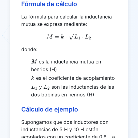
Fórmula de cálculo
La fórmula para calcular la inductancia
mutua se expresa mediante:
M = k \cdot \sqrt{L_1 \c
=
⋅
⋅
M
k
L
L
1
2
donde:
M
es la inductancia mutua en
M
henrios (H)
k
es el coeficiente de acoplamiento
k
L_1
L_2
y
son las inductancias de las
L
L
1
2
dos bobinas en henrios (H)
Cálculo de ejemplo
Supongamos que dos inductores con
inductancias de 5 H y 10 H están
acoplados con un coeficiente de 0,8. La