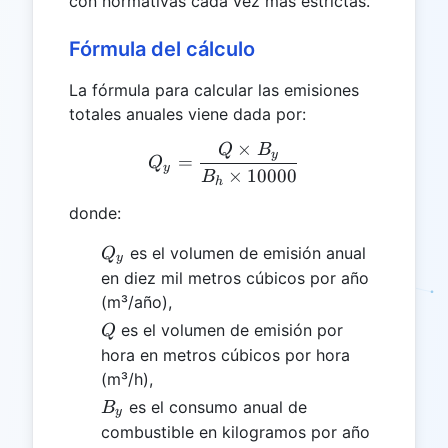
con normativas cada vez más estrictas.
Fórmula del cálculo
La fórmula para calcular las emisiones
totales anuales viene dada por:
×
Q
B
Q_y = \frac{Q \times B_y
y
=
Q
y
×
10000
B
h
donde:
Q_y
es el volumen de emisión anual
Q
y
en diez mil metros cúbicos por año
(m³/año),
Q
es el volumen de emisión por
Q
hora en metros cúbicos por hora
(m³/h),
B_y
es el consumo anual de
B
y
combustible en kilogramos por año