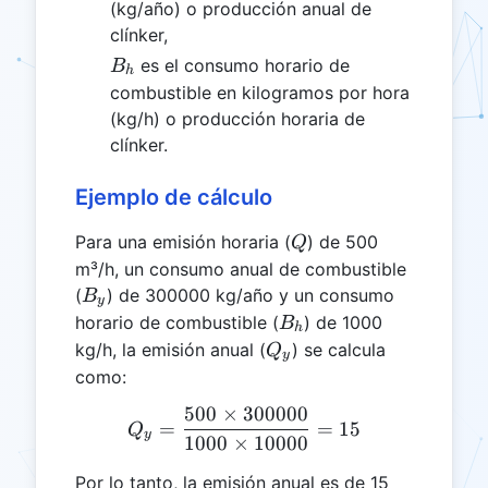
(kg/año) o producción anual de
clínker,
B_h
es el consumo horario de
B
h
combustible en kilogramos por hora
(kg/h) o producción horaria de
clínker.
Ejemplo de cálculo
Q
Para una emisión horaria (
) de 500
Q
m³/h, un consumo anual de combustible
B_y
(
) de 300000 kg/año y un consumo
B
y
B_h
horario de combustible (
) de 1000
B
h
Q_y
kg/h, la emisión anual (
) se calcula
Q
y
como:
500
×
300000
Q_y = \frac{500 \times 3
=
=
15
Q
y
1000
×
10000
Por lo tanto, la emisión anual es de 15