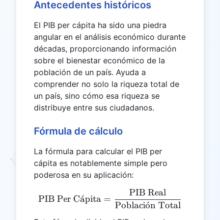
Antecedentes históricos
El PIB per cápita ha sido una piedra
angular en el análisis económico durante
décadas, proporcionando información
sobre el bienestar económico de la
población de un país. Ayuda a
comprender no solo la riqueza total de
un país, sino cómo esa riqueza se
distribuye entre sus ciudadanos.
Fórmula de cálculo
La fórmula para calcular el PIB per
cápita es notablemente simple pero
poderosa en su aplicación:
PIB Real
\text{PIB Per Cápita} = \
PIB Per C
a
ˊ
pita
=
Poblaci
o
ˊ
n Total