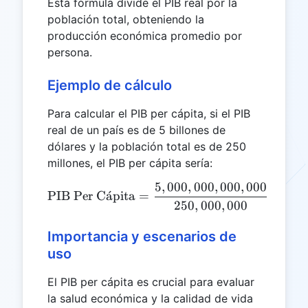
Esta fórmula divide el PIB real por la
población total, obteniendo la
producción económica promedio por
persona.
Ejemplo de cálculo
Para calcular el PIB per cápita, si el PIB
real de un país es de 5 billones de
dólares y la población total es de 250
millones, el PIB per cápita sería:
5
,
000
,
000
,
000
,
000
\text{PIB Per Cápita} = \
PIB Per C
a
ˊ
pita
=
=
20
,
250
,
000
,
000
Importancia y escenarios de
uso
El PIB per cápita es crucial para evaluar
la salud económica y la calidad de vida