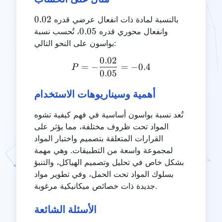
0.02
0.02
بالنسبة لمادة ذات انفعال عرضي قدره
0.05
0.05
وانفعال محوري قدره
، تُحسب نسبة
بواسون على النحو التالي:
0.02
P = -\frac{0.02}{0.05} = 
=
−
=
−
0.4
P
0.05
أهمية وسيناريوهات الاستخدام
تُعد نسبة بواسون أساسية في فهم كيفية تشوه
المواد تحت ظروف مختلفة، مما يؤثر على
القرارات المتعلقة بتصميم واختبار المواد
لمجموعة واسعة من التطبيقات. وهي مهمة
بشكل خاص في تحليل وتصميم الهياكل، والتنبؤ
بسلوك المواد تحت الحمل، وفي تطوير مواد
جديدة ذات خصائص ميكانيكية مرغوبة.
الأسئلة الشائعة