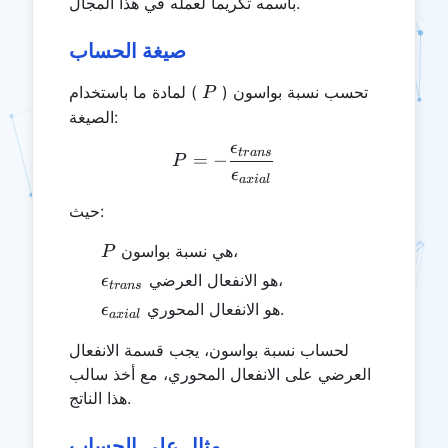
باسمه تكريماً لعمله في هذا المجال.
صيغة الحساب
P
تحسب نسبة بواسون (
) لمادة ما باستخدام
P
الصيغة:
ϵ
P = -\frac{\epsilon_{tran
t
r
an
s
=
−
P
ϵ
a
x
ia
l
حيث:
P
هي نسبة بواسون،
P
\epsilon_{trans}
هو الانفعال العرضي،
ϵ
t
r
an
s
\epsilon_{axial}
هو الانفعال المحوري.
ϵ
a
x
ia
l
لحساب نسبة بواسون، يجب قسمة الانفعال
العرضي على الانفعال المحوري، مع أخذ سالب
هذا الناتج.
مثال على الحساب